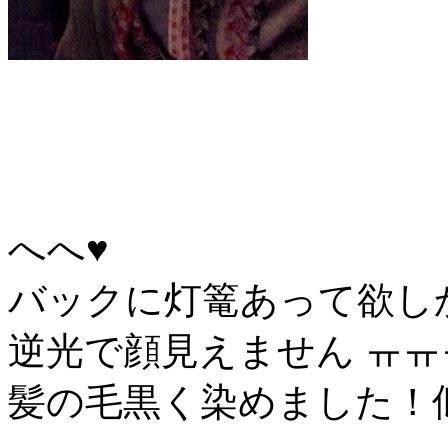
へへ♥
バックに灯篭あって欲し
逆光で顔見えません ㅠㅠ
髪の毛黒く染めました！