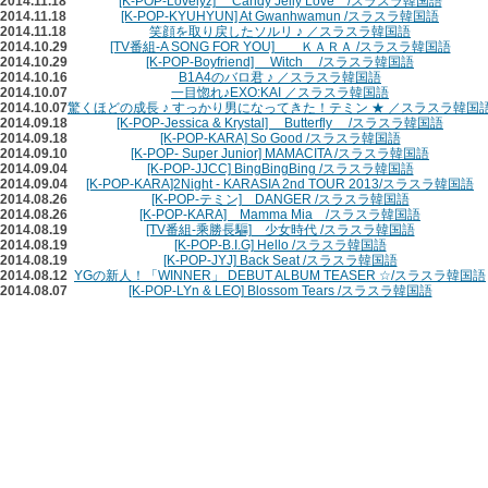
2014.11.18
[K-POP-Lovelyz] Candy Jelly Love /スラスラ韓国語
2014.11.18
[K-POP-KYUHYUN] At Gwanhwamun /スラスラ韓国語
2014.11.18
笑顔を取り戻したソルリ ♪ ／スラスラ韓国語
2014.10.29
[TV番組-A SONG FOR YOU] ＫＡＲＡ /スラスラ韓国語
2014.10.29
[K-POP-Boyfriend] Witch /スラスラ韓国語
2014.10.16
B1A4のバロ君 ♪ ／スラスラ韓国語
2014.10.07
一目惚れ♪EXO:KAI ／スラスラ韓国語
2014.10.07
驚くほどの成長 ♪ すっかり男になってきた！テミン ★ ／スラスラ韓国
2014.09.18
[K-POP-Jessica & Krystal] Butterfly /スラスラ韓国語
2014.09.18
[K-POP-KARA] So Good /スラスラ韓国語
2014.09.10
[K-POP- Super Junior] MAMACITA /スラスラ韓国語
2014.09.04
[K-POP-JJCC] BingBingBing /スラスラ韓国語
2014.09.04
[K-POP-KARA]2Night - KARASIA 2nd TOUR 2013/スラスラ韓国語
2014.08.26
[K-POP-テミン] DANGER /スラスラ韓国語
2014.08.26
[K-POP-KARA] Mamma Mia /スラスラ韓国語
2014.08.19
[TV番組‐乘勝長驅] 少女時代 /スラスラ韓国語
2014.08.19
[K-POP-B.I.G] Hello /スラスラ韓国語
2014.08.19
[K-POP-JYJ] Back Seat /スラスラ韓国語
2014.08.12
YGの新人！「WINNER」 DEBUT ALBUM TEASER ☆/スラスラ韓国語
2014.08.07
[K-POP-LYn & LEO] Blossom Tears /スラスラ韓国語