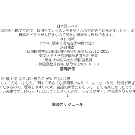
日本語レベル
国語のみ可能ですので、韓国語でレッスンを希望される方のみ予約をお受けいたしま
日本のドラマが大好きなので簡単な日本語は理解できます。
在住地域
ソウル, 演劇で有名な大学路の近く
講師履歴
- 韓国国際交流財団韓国語教室初級講師 (2012~2015)
- 梨花大学大学院韓国語教育学科 卒業
- 現在 大学語学堂の韓国語教師
- 韓国語教員資格1級取得 (2020.10.30)
講師評価
 더 잘 하고 싶으니까 앞으로 부탁 드립니다!!
してくださいました。 明るく気さくな雰囲気の先生で、あっという間に時間が過ぎ
くださるので、理解しやすいです。会話の練習にもなって とても楽しかったです
いい先生です。ゆっくりと話してくださったので、わかりやすく、声も聞き取りや
1
講師スケジュール