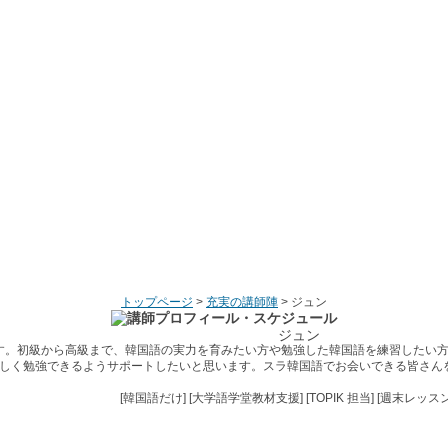
トップページ
>
充実の講師陣
> ジュン
ジュン
す。初級から高級まで、韓国語の実力を育みたい方や勉強した韓国語を練習したい
しく勉強できるようサポートしたいと思います。スラ韓国語でお会いできる皆さん
[韓国語だけ] [大学語学堂教材支援] [TOPIK 担当] [週末レッス