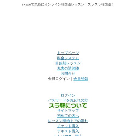
skypeで気軽にオンライン韓国語レッスン！スラスラ韓国語！
トップページ
料金システム
目的別レッスン
充実の講師陣
お問合せ
会員ログイン｜
会員登録
ログイン
パスワードをお忘れの方
サイトマップ
初めての方へ
レッスン開始までの流れ
チケット購入
テキスト購入