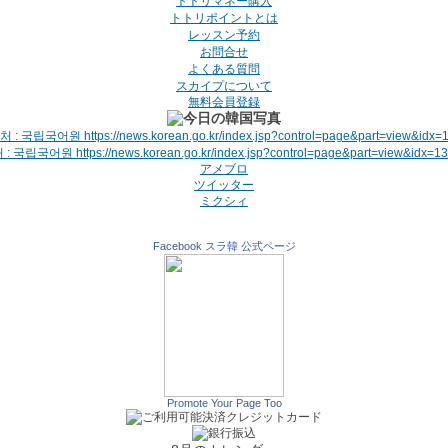
トトリマネー購入
トトリポイントとは
レッスン予約
お問合せ
よくある質問
スカイプについて
無料会員登録
: 국립국어원 https://news.korean.go.kr/index.jsp?control=page&part=view&idx=1
アメブロ
ツイッター
ミクシィ
Facebook スラ韓 公式ページ
Promote Your Page Too