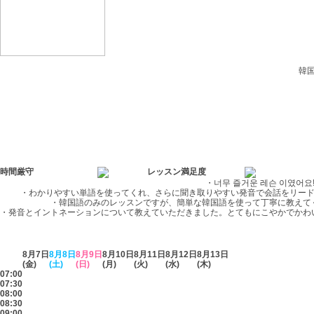
韓
時間厳守
レッスン満足度
・너무 즐거운 레슨 이였어요!
・わかりやすい単語を使ってくれ、さらに聞き取りやすい発音で会話をリード
・韓国語のみのレッスンですが、簡単な韓国語を使って丁寧に教えて
・発音とイントネーションについて教えていただきました。とてもにこやかでかわ
8月7日
8月8日
8月9日
8月10日
8月11日
8月12日
8月13日
(金)
(土)
(日)
(月)
(火)
(水)
(木)
07:00
07:30
08:00
08:30
09:00