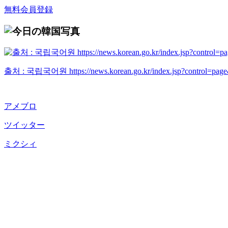
無料会員登録
출처 : 국립국어원 https://news.korean.go.kr/index.jsp?control=pag
アメブロ
ツイッター
ミクシィ