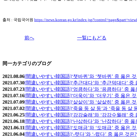
출처 : 국립국어원
https://news.korean.go.kr/index.jsp?control=page&part=vi
前へ
一覧にもどる
同一カテゴリのブログ
2021.08.06
[間違いやすい韓国語]‘챗바퀴’와 ‘쳇바퀴’ 중 옳은 것
2021.07.30
[間違いやすい韓国語]‘추근대다’와 ‘추근덕대다’ 중 
2021.07.23
[間違いやすい韓国語]‘엉큼하다’와 ‘응큼하다’ 중 옳
2021.07.16
[間違いやすい韓国語]‘더욱이’와 ‘더우기’ 중 옳은 것
2021.07.09
[間違いやすい韓国語]‘샅샅이’와 ‘샅샅히’ 중 옳은 것
2021.07.02
[間違いやすい韓国語]‘죽을 둥 살 둥’과 ‘죽을 동 살 동
2021.06.25
[間違いやすい韓国語]‘강강술래’와 ‘강강수월래’ 중 
2021.06.18
[間違いやすい韓国語]‘난삽하다’와 ‘난잡하다’ 중 옳
2021.06.11
[間違いやすい韓国語]‘도매금’와 ‘도매급’ 중 옳은 것
2021.06.04
[間違いやすい韓国語]‘-렷다’와 ‘-렸다’ 중 옳은 것은?