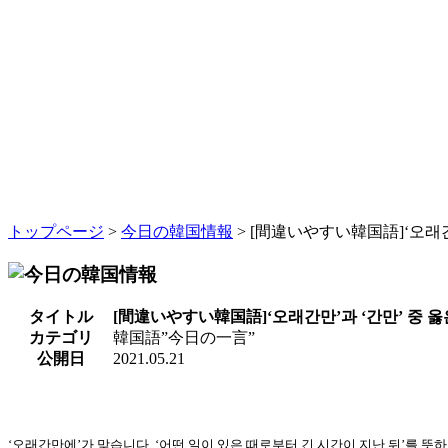
トップページ
>
今日の韓国情報
> [間違いやすい韓国語]‘오래간만
タイトル
[間違いやすい韓国語]‘오래간만’과 ‘간만’ 중 옳
カテゴリ
韓国語”今日の一言”
公開日
2021.05.21
‘오래간만에’가 맞습니다. ‘어떤 일이 있은 때로부터 긴 시간이 지난 뒤’를 뜻하