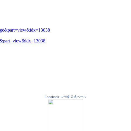
e&part=view&idx=13038
Facebook スラ韓 公式ページ